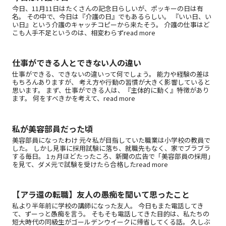
今日、11月11日はたくさんの記念日らしいが、ポッキーの日は有
名。 その中で、今日は『介護の日』でもあるらしい。 『いい日、い
い日』という介護のキャッチコピーから来たそう。 介護の仕事はど
こも人手不足というのは、相変わらずread more
仕事ができる人とできない人の違い
仕事ができる、できないの違いって何でしょう。 能力や経験の差は
もちろんありますが、 考え方や行動の習慣が大きく影響していると
思います。 まず、仕事ができる人は、『主体的に動く』特徴があり
ます。 何をすべきかを考えて、read more
私が美容部員だった頃
美容部員になったわけ 元々私が目指していた職業は小学校の教員で
した。 しかし見事に採用試験に落ち、就職先もなく、家でブラブラ
する毎日。 1ヵ月ほどたったころ、新聞の広告で「美容部員の採用」
を見て、ダメ元で試験を受けたら合格したread more
【アラ還の転職】友人の愚痴を聞いて思ったこと
私より半年前に学校の講師になった友人。 今日もまた電話してき
て、ずーっと愚痴を言う。 そもそも電話してきた目的は、私たちの
短大時代の同級生がゴールデンウイークに帰省してくる話。 久しぶ