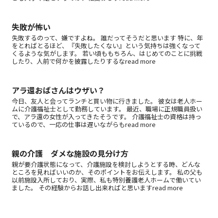
失敗が怖い
失敗するのって、嫌ですよね。 誰だってそうだと思います 特に、年
をとればとるほど、『失敗したくない』という気持ちは強くなって
くるような気がします。 若い頃ももちろん、はじめてのことに挑戦
したり、人前で何かを披露したりするなread more
アラ還おばさんはウザい？
今日、友人と会ってランチと買い物に行きました。 彼女は老人ホー
ムに介護福祉士として勤務しています。 最近、職場に正規職員扱い
で、アラ還の女性が入ってきたそうです。 介護福祉士の資格は持っ
ているので、一応の仕事は遅いながらもread more
親の介護 ダメな施設の見分け方
親が要介護状態になって、介護施設を検討しようとする時、どんな
ところを見ればいいのか、そのポイントをお伝えします。 私の父も
以前施設入所しており、実際、私も特別養護老人ホームで働いてい
ました。 その経験からお話し出来ればと思いますread more