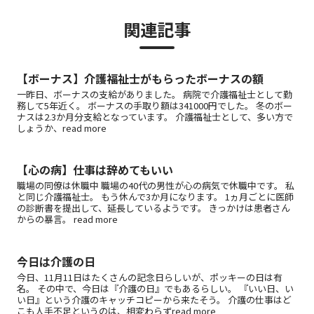
関連記事
【ボーナス】介護福祉士がもらったボーナスの額
一昨日、ボーナスの支給がありました。 病院で介護福祉士として勤
務して5年近く。 ボーナスの手取り額は341000円でした。 冬のボー
ナスは2.3か月分支給となっています。 介護福祉士として、多い方で
しょうか、read more
【心の病】仕事は辞めてもいい
職場の同僚は休職中 職場の40代の男性が心の病気で休職中です。 私
と同じ介護福祉士。 もう休んで3か月になります。 1ヵ月ごとに医師
の診断書を提出して、延長しているようです。 きっかけは患者さん
からの暴言。 read more
今日は介護の日
今日、11月11日はたくさんの記念日らしいが、ポッキーの日は有
名。 その中で、今日は『介護の日』でもあるらしい。 『いい日、い
い日』という介護のキャッチコピーから来たそう。 介護の仕事はど
こも人手不足というのは、相変わらずread more