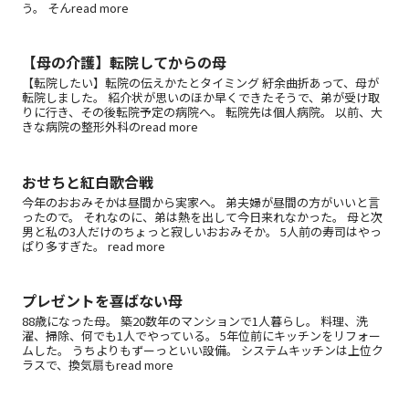
う。 そんread more
【母の介護】転院してからの母
【転院したい】転院の伝えかたとタイミング 紆余曲折あって、母が
転院しました。 紹介状が思いのほか早くできたそうで、弟が受け取
りに行き、その後転院予定の病院へ。 転院先は個人病院。 以前、大
きな病院の整形外科のread more
おせちと紅白歌合戦
今年のおおみそかは昼間から実家へ。 弟夫婦が昼間の方がいいと言
ったので。 それなのに、弟は熱を出して今日来れなかった。 母と次
男と私の3人だけのちょっと寂しいおおみそか。 5人前の寿司はやっ
ぱり多すぎた。 read more
プレゼントを喜ばない母
88歳になった母。 築20数年のマンションで1人暮らし。 料理、洗
濯、掃除、何でも1人でやっている。 5年位前にキッチンをリフォー
ムした。 うちよりもずーっといい設備。 システムキッチンは上位ク
ラスで、換気扇もread more