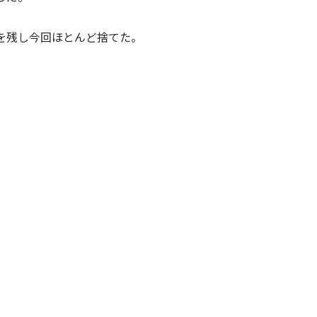
を残し今回ほとんど捨てた。
。
。