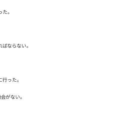
った。
ればならない。
に行った。
機会がない。