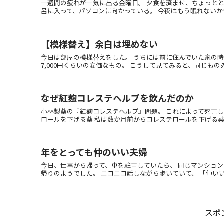
一週間の疲れが一気に出る金曜日。 夕食を済ませ、ちょっとと
呂に入って、パソコンに向かっている。 今夜はもう眠れないかも。
【模様替え】余白は埋めない
今日は部屋の模様替えをした。 うちには前に住んでいた家の時に買
7,000円くらいの安価なもの。 こうして見てみると、同じものみた
なぜ紅麹コレステヘルプを飲んだのか
小林製薬の『紅麹コレステヘルプ』問題。 これによって死亡
ロールを下げる薬 私は数か月前からコレステロールを下げる薬を飲
年をとっても仲のいい夫婦
今日、仕事から帰って、車を駐車していたら、 同じマンション
帰りのようでした。 ニコニコ話しながら歩いていて、 「仲いいな～
スポ