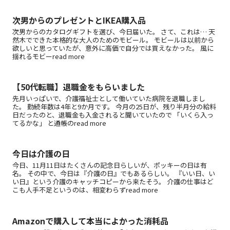
次男からのプレゼントとIKEA購入品
次男からのカタログギフトを選び、今日届いた。 さて、これは… 天
然木でできた本格的な大人のためのモビール。 モビールは以前から
欲しいと思っていたが、意外に高価で自分では買えなかった。 風に
揺れるモビーread more
【50代転職】退職金をもらいました
先月いっぱいで、介護福祉士として働いていた病院を退職しまし
た。 勤続年数は4年と9か月です。 今月の25日が、残り半月分の給料
日だったのと、退職金も入金されると聞いていたので 「いくら入っ
てるかな」 と通帳のread more
今日は介護の日
今日、11月11日はたくさんの記念日らしいが、ポッキーの日は有
名。 その中で、今日は『介護の日』でもあるらしい。 『いい日、い
い日』という介護のキャッチコピーから来たそう。 介護の仕事はど
こも人手不足というのは、相変わらずread more
Amazonで購入して本当によかった消耗品