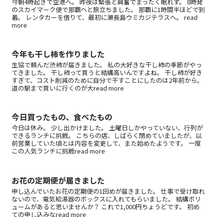
今朝4時起きで空港へ。 昨夜は緊張と興奮でまったく眠れず。 8時発
のスカイマーク便で那覇へと旅立ちました。 那覇に1時間半ほどで到
着。 レンタカーを借りて、最初に瀬長島ウミカジテラスへ。 read
more
今年も干し柿を作りました
生協で頼んだ渋柿が届きました。 私の大好きな干し柿の季節がやっ
てきました。 干し柿って買うと結構高いんですよね。 干し柿が好き
すぎて、コスト削減のために自分で干すことにしたのは2年前から。
道の駅まで買いに行くのが大read more
今日買ったもの、食べたもの
今日は休み。 少し出かけました。 土曜日しかやっていない、行列が
できるランチに挑戦。 こちらの店、しばらく閉めていましたが、以
前営業していた頃とは内容を変更して、また始めたようです。 一度
この人気ランチに挑戦read more
お花の定期便が届きました
申し込んでいたお花の定期便の1回めが届きました。 仕事で受け取れ
ないので、電気給湯器のボックスに入れてもらいました。 結構ボリ
ュームがあると思いませんか？ これで1,000円ちょうどです。 初め
ての申し込みなread more