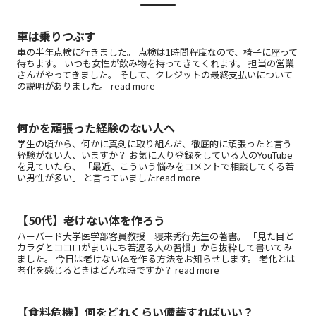
車は乗りつぶす
車の半年点検に行きました。 点検は1時間程度なので、椅子に座って
待ちます。 いつも女性が飲み物を持ってきてくれます。 担当の営業
さんがやってきました。 そして、クレジットの最終支払いについて
の説明がありました。 read more
何かを頑張った経験のない人へ
学生の頃から、何かに真剣に取り組んだ、徹底的に頑張ったと言う
経験がない人、いますか？ お気に入り登録をしている人のYouTube
を見ていたら、 「最近、こういう悩みをコメントで相談してくる若
い男性が多い」 と言っていましたread more
【50代】老けない体を作ろう
ハーバード大学医学部客員教授 寝来秀行先生の著書。 「見た目と
カラダとココロがまいにち若返る人の習慣」から抜粋して書いてみ
ました。 今日は老けない体を作る方法をお知らせします。 老化とは
老化を感じるときはどんな時ですか？ read more
【食料危機】何をどれくらい備蓄すればいい？