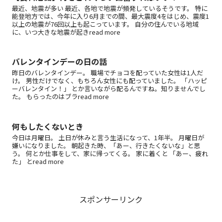
最近、地震が多い 最近、各地で地震が頻発しているそうです。 特に
能登地方では、今年に入り6月までの間、最大震度4をはじめ、震度1
以上の地震が76回以上も起こっています。 自分の住んでいる地域
に、いつ大きな地震が起きread more
バレンタインデーの日の話
昨日のバレンタインデー。 職場でチョコを配っていた女性は1人だ
け。 男性だけでなく、もちろん女性にも配っていました。 「ハッピ
ーバレンタイン！」 とか言いながら配るんですね。知りませんでし
た。 もらったのはブラread more
何もしたくないとき
今日は月曜日。 土日が休みと言う生活になって、1年半。 月曜日が
嫌いになりました。 朝起きた時、「あー、行きたくないな」と思
う。 何とか仕事をして、家に帰ってくる。 家に着くと 「あー、疲れ
た」 とread more
スポンサーリンク