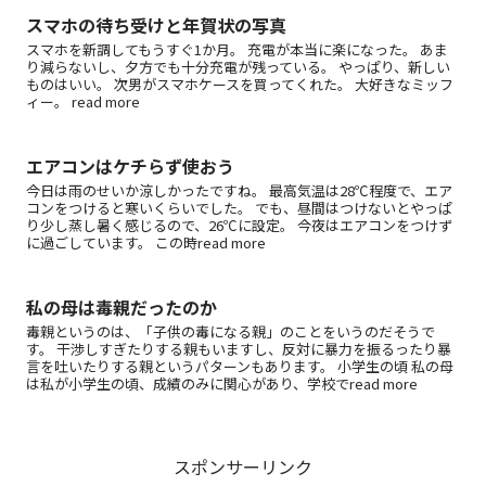
スマホの待ち受けと年賀状の写真
スマホを新調してもうすぐ1か月。 充電が本当に楽になった。 あま
り減らないし、夕方でも十分充電が残っている。 やっぱり、新しい
ものはいい。 次男がスマホケースを買ってくれた。 大好きなミッフ
ィー。 read more
エアコンはケチらず使おう
今日は雨のせいか涼しかったですね。 最高気温は28℃程度で、エア
コンをつけると寒いくらいでした。 でも、昼間はつけないとやっぱ
り少し蒸し暑く感じるので、26℃に設定。 今夜はエアコンをつけず
に過ごしています。 この時read more
私の母は毒親だったのか
毒親というのは、「子供の毒になる親」のことをいうのだそうで
す。 干渉しすぎたりする親もいますし、反対に暴力を振るったり暴
言を吐いたりする親というパターンもあります。 小学生の頃 私の母
は私が小学生の頃、成績のみに関心があり、学校でread more
スポンサーリンク