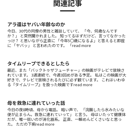
関連記事
アラ還はヤバい年齢なのか
今日、30代の同僚の男性と雑談していて、 「今、何歳なんです
か？」 と突然聞かれました。 知ってるはずだけど、言ってなかった
っけ？ と思いながら正直に 「今年5〇歳になるよ」と答えると即座
に 「ヤバッ」 と言われたのです。 「read more
タイムリープできるとしたら
最近、また「バックトゥザフューチャー」の映画がテレビで放映さ
れています。 3週連続で、今週3回めがある予定。 私はこの映画が大
好きで、テレビで放映されるたびに必ず観ています。 これはいわゆ
る『タイムリープ』を扱った映画ですread more
母を救急に連れていった話
今日の夜8時頃、母から電話。 暗い声で、 「浣腸したら水みたいな
便が止まらん。救急に連れていって」 と言う。 母はいたって健康体
だが、唯一弱いのが消化器系。 正直、一瞬めんどくさいなと思っ
た。 ただの下痢read more