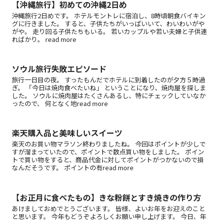
【沖縄旅行】初めての沖縄2日め
沖縄旅行2日めです。 ホテルモントレに宿泊し、8時頃朝食バイキン
グに行きました。 すると、子供たちがいっぱいいて、わいわいがや
がや。 走り回る子供たちもいる。 若いカップルや若い夫婦と子供連
ればかり。 read more
ソウル旅行失敗エピソード
旅行一日目の夜。 すったもんだでホテルに到着したのが夕方５時過
ぎ。 「今日は焼肉食べたいね」 ということになり、焼肉屋を探しま
した。 ソウルに焼肉屋はたくさんあるし、特にチェックしていなか
ったので、 何となく地read more
楽天購入品と美味しいスイーツ
楽天のお買い物マラソン終わりましたね。 今回はポイントが少しで
すが溜まっていたので、ポイントで数点買い物をしました。 ポイン
トで買い物をすると、商品代金に対してポイントがつかないので損
なんだそうです。 ポイントの有read more
【お正月に食べたもの】きな粉餅とすき焼きの作り方
あけましておめでとうございます。 皆様、よいお年をお迎えのこと
と思います。 今年もどうぞよろしくお願い申し上げます。 今日、年