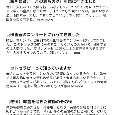
【映画鑑賞】『月の満ち欠け』を観に行きました
今日、久しぶりに映画を観にいきました。 せっかく2月にユナイテッ
ドシネマの会員になったのに、まだ2本しか観ていない。 観たいなと
思う映画があっても、ぐずぐずしているうちに終わってしまう。 映
画あるあるですね。 read more
浜田省吾のコンサートに行ってきました
昨日、マリンメッセ福岡での浜田省吾のコンサートに行ってきまし
た。 このトラックの前にものすごくたくさんの人がいて、撮影する
のは大変でした。 マリンメッセは1万人以上が収容できるそうです
が、入場するまでの長い長い列はすごかread more
ニットセラピーって知っていますか
最近、ニットセラピーというのが話題になっているそうです。 欧米
では編み物に大きな癒しの効果があると考えられているそうで、主
に次のような効果があるらしいです。 編むリズムがストレスの低減
効果あり。 毛糸の柔らかいぬくもりが癒read more
【老後】60歳を過ぎた教師のその後
教師も60歳を過ぎると「再任用」となり、民間の会社と同じように
給料が下がるそうです。 それは多くの民間の会社と同じで、だいた