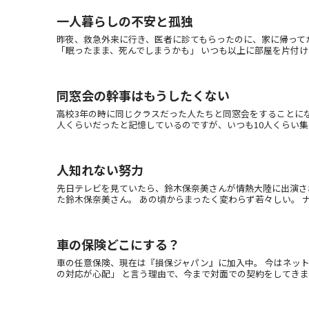
一人暮らしの不安と孤独
昨夜、救急外来に行き、医者に診てもらったのに、家に帰って
「眠ったまま、死んでしまうかも」 いつも以上に部屋を片付けて
同窓会の幹事はもうしたくない
高校3年の時に同じクラスだった人たちと同窓会をすることにな
人くらいだったと記憶しているのですが、いつも10人くらい集まり
人知れない努力
先日テレビを見ていたら、鈴木保奈美さんが情熱大陸に出演さ
た鈴木保奈美さん。 あの頃からまったく変わらず若々しい。 ナレ
車の保険どこにする？
車の任意保険、現在は『損保ジャパン』に加入中。 今はネット
の対応が心配」 と言う理由で、今まで対面での契約をしてきました。 