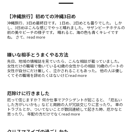
【沖縄旅行】初めての沖縄3日め
沖縄旅行、3日め最終日です。 1日め、2日めとも曇りでした。 しか
し、3日めはこんな感じでやっと晴れました。 サザンビーチホテルの
前の美々ビーチの様子です。 晴れると、海の色も青くキレイです
ね。 さて、read more
嫌いな相手とうまくやる方法
先日、地域の情報誌を見ていたら、こんな相談が載っていました。
女性だけの職場で働いている42歳の女性からの相談 70歳のパートの
女性が自分にだけ厳しく、泣かされることもあった。 他の人は優し
くてその職場を辞めたくはないけどread more
厄除けに行きました
厄って信じますか？ 何か仕事でアクシデントが起こると、「厄払い
した方がいいかも」などと周囲の人が冗談交じりに言ったり。 車の
トラブルとか、ついてないことが数回連続して起きた時、厄かなと
思ったり。 年配の方だけでなくread more
クリスマスイブの過ごしかた