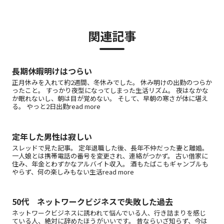
関連記事
長期休暇明けはつらい
正月休みを入れて約2週間、冬休みでした。 休み明けの出勤のつらか
ったこと。 すっかり夜型になってしまった生活リズム。 夜はなかな
か眠れないし、朝は目が覚めない。 そして、早朝の寒さが体に堪え
る。 やっと2日出勤read more
定年した男性は寂しい
スレッドで見た記事。 定年退職した後、長年不仲だった妻と離婚。
一人娘とは携帯電話の番号を変更され、連絡がつかず。 古い借家に
住み、年金とわずかなアルバイト収入。 酒もたばこもギャンブルも
やらず、何の楽しみもない生活read more
50代 ネットワークビジネスで失敗した過去
ネットワークビジネスに誘われて悩んでいる人、行き詰まりを感じ
ている人、絶対に辞めたほうがいいです。 昔ならいざ知らず、今は