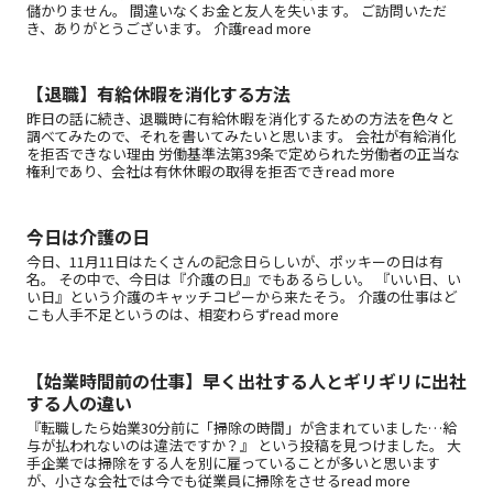
儲かりません。 間違いなくお金と友人を失います。 ご訪問いただ
き、ありがとうございます。 介護read more
【退職】有給休暇を消化する方法
昨日の話に続き、退職時に有給休暇を消化するための方法を色々と
調べてみたので、それを書いてみたいと思います。 会社が有給消化
を拒否できない理由 労働基準法第39条で定められた労働者の正当な
権利であり、会社は有休休暇の取得を拒否できread more
今日は介護の日
今日、11月11日はたくさんの記念日らしいが、ポッキーの日は有
名。 その中で、今日は『介護の日』でもあるらしい。 『いい日、い
い日』という介護のキャッチコピーから来たそう。 介護の仕事はど
こも人手不足というのは、相変わらずread more
【始業時間前の仕事】早く出社する人とギリギリに出社
する人の違い
『転職したら始業30分前に「掃除の時間」が含まれていました…給
与が払われないのは違法ですか？』 という投稿を見つけました。 大
手企業では掃除をする人を別に雇っていることが多いと思います
が、小さな会社では今でも従業員に掃除をさせるread more