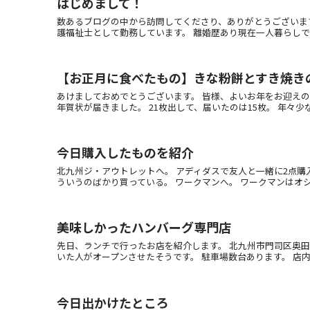
はじめまして！
数あるブログの中から訪問してくださり、ありがとうございま
護福祉士として勤務しています。 離婚歴あり現在一人暮らしで、息
【お正月に食べたもの】きな粉餅とすき焼き
あけましておめでとうございます。 皆様、よいお年をお迎えの
年賀状が届きました。 21枚出して、届いたのは15枚。 年々少なく
今日購入したものを紹介
北九州ジ・アウトレットへ。 アディダスで友人と一緒に2点購入し
ういうのばかり買っている。 ワークマンへ。 ワークマンはオシャレ
美味しかったハンバーグ専門店
先日、ランチで行ったお店を紹介します。 北九州市門司区奥田の
いた人がオープンさせたそうです。 駐車場数台あります。 店内はre
今日出かけたところ