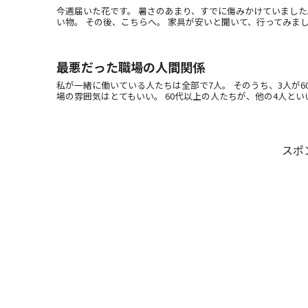
今週届いた花です。 暑さのあまり、すでに傷みかけていました
い物。 その後、こちらへ。 家具が安いと聞いて、行ってみました。 
最悪だった職場の人間関係
私が一緒に働いている人たちは全部で7人。 そのうち、3人が60
場の雰囲気はとてもいい。 60代以上の人たちが、他の4人といい距
スポ