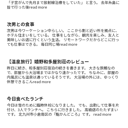
「子宮がんで先月まで放射線治療をしていた」 と言う。 去年糸島に
皆で行った後read more
次男との食事
次男は今ワーケーション中らしい。 ここから割と近い所を拠点に、
ホテル住まいをしている。 仕事をしながら、観光を楽しみ、友人と
美味しいお店に行くという生活。 リモートワークだからどこに行っ
ても仕事はできる。 毎日同じ場read more
【温泉旅行】嬉野和多屋別荘のレビュー
昨日に続き、和多屋別荘宿泊の続きを書きます。 大きな旅館なの
で、部屋から大浴場まではかなり遠かったです。 ちなみに、部屋の
内風呂にも温泉は通っているそうです。 大浴場の外には、ゆっくり
休憩できるこんread more
今日食べたランチ
今日は雪のために臨時休校になりました。 でも、出勤して仕事を片
付け、3人でランチへ。 こちらに行きました。 高級店のたたずまい
です。 北九州市小倉南区の『鮨かんどころ』です。 read more