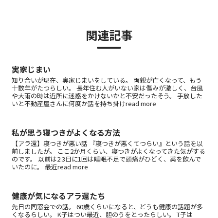
関連記事
実家じまい
知り合いが現在、実家じまいをしている。 両親が亡くなって、もう
十数年がたつらしい。 長年住む人がいない家は傷みが激しく、台風
や大雨の時は近所に迷惑をかけないかと不安だったそう。 手放した
いと不動産屋さんに何度か話を持ち掛けread more
私が思う寝つきがよくなる方法
【アラ還】寝つきが悪い話 『寝つきが悪くてつらい』という話を以
前しましたが。 ここ2か月くらい、寝つきがよくなってきた気がする
のです。 以前は2.3日に1回は睡眠不足で頭痛がひどく、薬を飲んで
いたのに。 最近read more
健康が気になるアラ還たち
先日の同窓会での話。 60歳くらいになると、どうも健康の話題が多
くなるらしい。 K子はつい最近、胆のうをとったらしい。 T子は