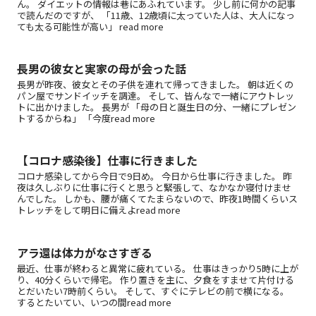
ん。 ダイエットの情報は巷にあふれています。 少し前に何かの記事
で読んだのですが、 「11歳、12歳頃に太っていた人は、大人になっ
ても太る可能性が高い」 read more
長男の彼女と実家の母が会った話
長男が昨夜、彼女とその子供を連れて帰ってきました。 朝は近くの
パン屋でサンドイッチを調達。 そして、皆んなで一緒にアウトレッ
トに出かけました。 長男が 「母の日と誕生日の分、一緒にプレゼン
トするからね」 「今度read more
【コロナ感染後】仕事に行きました
コロナ感染してから今日で9日め。 今日から仕事に行きました。 昨
夜は久しぶりに仕事に行くと思うと緊張して、なかなか寝付けませ
んでした。 しかも、腰が痛くてたまらないので、昨夜1時間くらいス
トレッチをして明日に備えよread more
アラ還は体力がなさすぎる
最近、仕事が終わると異常に疲れている。 仕事はきっかり5時に上が
り、40分くらいで帰宅。 作り置きを主に、夕食をすませて片付ける
とだいたい7時前くらい。 そして、すぐにテレビの前で横になる。
するとたいてい、いつの間read more