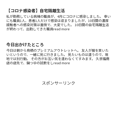
【コロナ感染者】自宅隔離生活
私が勤務している病棟の職員が、4月にコロナに感染しました。 幸い
にも職員1人、患者1人だけで感染は収まりましたが、10日間の濃厚
接触者への感染対策は面倒で、大変でした。 10日間の自宅隔離生活
が終わって、出勤してきた職員read more
今日出かけたところ
今日は朝から鳥栖のプレミアムアウトレットへ。 友人が服を買いた
いというので、一緒に見に行きました。 見たいものは違うので、現
地では別行動。 その方がお互い気を遣わなくてすみます。 久世福商
店の店先で、鍋つゆの試飲をしread more
スポンサーリンク