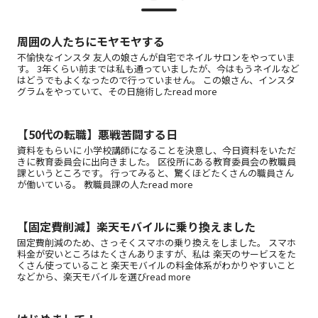
周囲の人たちにモヤモヤする
不愉快なインスタ 友人の娘さんが自宅でネイルサロンをやっていま
す。 3年くらい前までは私も通っていましたが、今はもうネイルなど
はどうでもよくなったので行っていません。 この娘さん、インスタ
グラムをやっていて、その日施術したread more
【50代の転職】悪戦苦闘する日
資料をもらいに 小学校講師になることを決意し、今日資料をいただ
きに教育委員会に出向きました。 区役所にある教育委員会の教職員
課というところです。 行ってみると、驚くほどたくさんの職員さん
が働いている。 教職員課の人たread more
【固定費削減】楽天モバイルに乗り換えました
固定費削減のため、さっそくスマホの乗り換えをしました。 スマホ
料金が安いところはたくさんありますが、私は 楽天のサービスをた
くさん使っていること 楽天モバイルの料金体系がわかりやすいこと
などから、楽天モバイルを選びread more