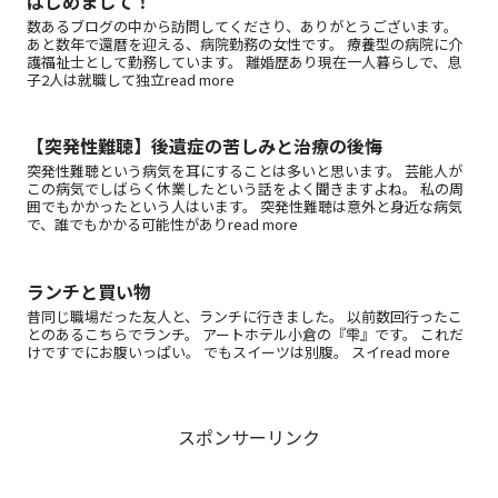
はじめまして！
数あるブログの中から訪問してくださり、ありがとうございます。
あと数年で還暦を迎える、病院勤務の女性です。 療養型の病院に介
護福祉士として勤務しています。 離婚歴あり現在一人暮らしで、息
子2人は就職して独立read more
【突発性難聴】後遺症の苦しみと治療の後悔
突発性難聴という病気を耳にすることは多いと思います。 芸能人が
この病気でしばらく休業したという話をよく聞きますよね。 私の周
囲でもかかったという人はいます。 突発性難聴は意外と身近な病気
で、誰でもかかる可能性がありread more
ランチと買い物
昔同じ職場だった友人と、ランチに行きました。 以前数回行ったこ
とのあるこちらでランチ。 アートホテル小倉の『雫』です。 これだ
けですでにお腹いっぱい。 でもスイーツは別腹。 スイread more
スポンサーリンク