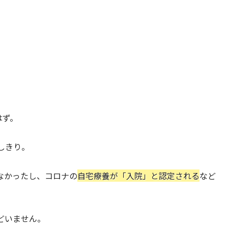
。
はず。
しきり。
なかったし、コロナの
自宅療養が「入院」と認定される
など
どいません。