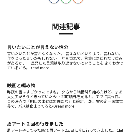
関連記事
言いたいことが言えない性分
言いたいことが言えなくなった。 言えないというより、言わない。
年をとったせいかもしれない。 年を重ねて、言葉にはどれだけ重み
があるか、 一旦発した言葉は取り返せないということを よくわかっ
ているから。 read more
映画と編み物
昨夜の雪はすごかったですね。 夕方から結構降り始めたけど、まあ
大丈夫だろうと思っていたら… 22時頃外を見ると、すでに真っ白。
この時点で「明日の出勤は無理だな」と確定。 朝、案の定一面銀世
界で、バスは止まってるとのread more
眉アート２回め行きました
眉アートやってみた感想 眉アート2回目に今日行ってきました。 1回