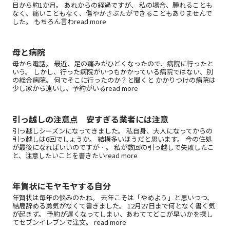
目から約1か月。 あれからの経過ですが、 私の場合、腫れることも
なく、痛いこともなく、傷やかさぶたができることもありませんで
した。 もちろん言わread more
母と病院
母から電話。 最近、足の痛みがひどくなったので、病院に行ったと
いう。 しかし、行った病院がいつもかかっている病院ではない、別
の総合病院。 何でそこに行ったのか？と聞くと かかりつけの病院は
少し家から遠いし、予約がいるread more
引っ越しの注意点 安すぎる業者には注意
引っ越しシーズンになってきました。 私自身、大人になってからの
引っ越しは6回でしょうか。 結構多いほうだと思います。 今の住処
が最後になればいいのですが…。 私が数回の引っ越しで失敗したこ
と、注意したいことを書きたいread more
年賀状にモヤモヤする自分
年賀状は毎年の悩みのたね。 去年こそは「やめよう」と思いつつ、
結局辞める勇気がなくて書きました。 12月27日まで何となく書く気
が起きず。 予約が遅くなってしまい、あわててどこが早いかを探し
てセブンイレブンで注文。 read more