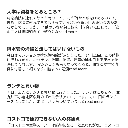
大学は資格をとるところ？
母を病院に連れて行った時のこと。 母が何かと私をほめるのです。
まあ、病院に連れてきてもらっているという負い目みたいなのがあ
るからでしょうか。 子供のいない弟夫婦を引き合いに出して、 「あ
の二人は世間知らずで頼りになread more
排水管の清掃と流してはいけないもの
今日はマンションの排水管掃除がありました。 1年に1回、この時期
に行われます。 キッチン、洗面、洗濯、浴室の排水口を高圧水で洗
浄してくれます。 マンションも古くなってくると、油などが管の内
側に付着して細くなり、詰まって逆流read more
ランチと買い物
昨日、友人とランチ＆買い物に行きました。 ランチはこちらへ。 北
九州市小倉北区魚町の『オステリアカロ』です。 2,310円のランチコ
ースにしました。 あと、パンもついていましたread more
コストコで節約できない人の共通点
「コストコや業務スーパーは節約になる」と思われがち。 コストコ