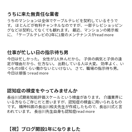
うちに来た無責任な業者
うちのマンションは全体でケーブルテレビを契約しているそうで
す。 ほとんどが有料チャンネルなのですが、一部テレビショッピン
グなどは契約してなくても観れます。 最近、マンションの掲示板
に、「ケーブルテレビの2年に1度のメンテナンスがread more
仕事が忙しい日の指示待ち男
今日は忙しかった。 女性が2人休んだから。 子供の病気と子供の遠
足が理由だから、仕方ない。 出勤している人は大変。 効率よく、い
つもの3倍くらい働かないといけない。 さて、職場の指示待ち男。
今日は頑張っread more
認知症の検査をやってみませんか
長谷川式簡易知能評価スケールという検査があります。 介護業界に
いる方ならご存じだと思いますが、認知症の検査に用いられるもの
です。 精神科医の長谷川和夫先生が作成したもので、長谷川式と言
われています。 長谷川先生自身も認知症read more
【祝】ブログ開設1年になりました